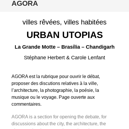
ALLER
AGORA
AU
CONTENU
villes rêvées, villes habitées
URBAN UTOPIAS
La Grande Motte – Brasília – Chandigarh
Stéphane Herbert & Carole Lenfant
AGORA est la rubrique pour ouvrir le débat,
proposer des discutions relatives à la ville,
l’architecture, la photographie, la poésie, la
musique ou le voyage. Page ouverte aux
commentaires.
AGORA is a section for opening the debate, for
discussions about the city, the architecture, the