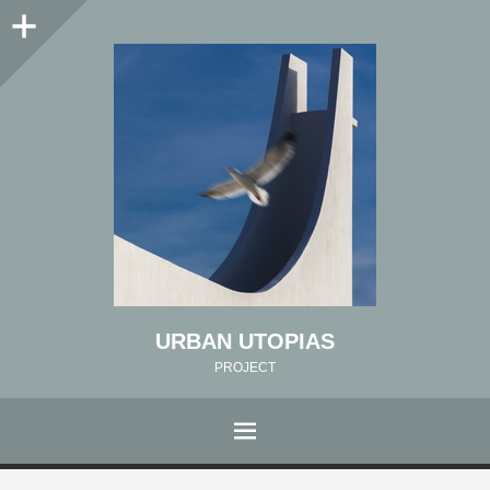
Colonne
latérale
URBAN UTOPIAS
PROJECT
MENU